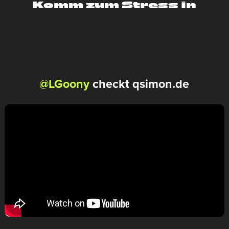
Komm zum Stress in
@LGoony
checkt qsimon.de